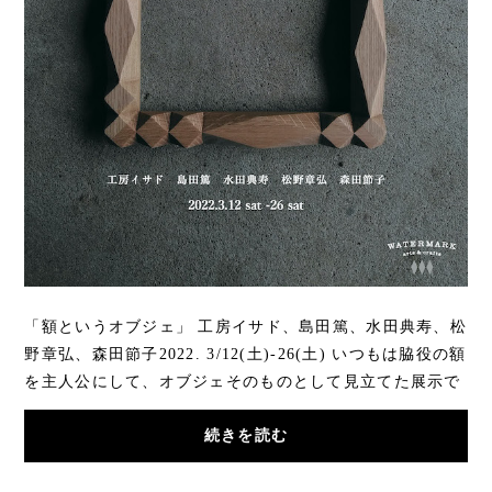
「額というオブジェ」 工房イサド、島田篤、水田典寿、松
野章弘、森田節子2022. 3/12(土)-26(土) いつもは脇役の額
を主人公にして、オブジェそのものとして見立てた展示で
す。佇まいの美しさご覧ください。古材、...
続きを読む