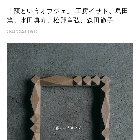
「額というオブジェ」 工房イサド、島田
篤、水田典寿、松野章弘、森田節子
2022/03/25 16:40