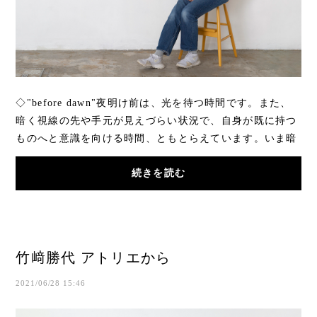
◇"before dawn"夜明け前は、光を待つ時間です。また、
暗く視線の先や手元が見えづらい状況で、自身が既に持つ
ものへと意識を向ける時間、ともとらえています。いま暗
い夜でも、また朝が来て繰り返す日々、巡る季...
続きを読む
竹﨑勝代 アトリエから
2021/06/28 15:46