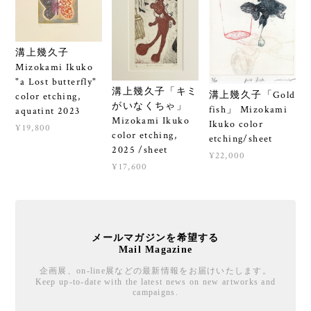
溝上幾久子
Mizokami Ikuko
"a Lost butterfly"
溝上幾久子「キミ
溝上幾久子「Gold
color etching,
がいなくちゃ」
fish」 Mizokami
aquatint 2023
Mizokami Ikuko
Ikuko color
¥19,800
color etching,
etching/sheet
2025 /sheet
¥22,000
¥17,600
メールマガジンを希望する
Mail Magazine
企画展、on-line展などの最新情報をお届けいたします。
Keep up-to-date with the latest news on new artworks and
campaigns.